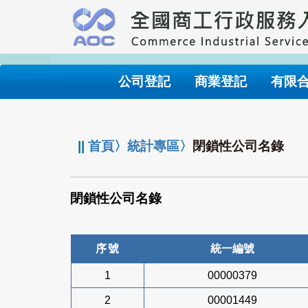
跳
到
主
要
內
公司登記
商業登記
有限
容
:::
||
首頁
〉
統計專區
〉
閉鎖性公司名錄
閉鎖性公司名錄
序號
統一編號
1
00000379
2
00001449