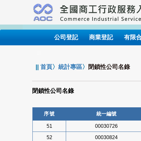
跳
到
主
要
內
公司登記
商業登記
有限
容
:::
||
首頁
〉
統計專區
〉
閉鎖性公司名錄
閉鎖性公司名錄
序號
統一編號
51
00030726
52
00030824