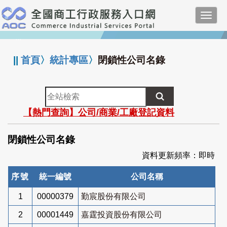
跳
Toggl
到
navig
主
:::
要
內
||
首頁
〉
統計專區
〉
閉鎖性公司名錄
容
全
站
【熱門查詢】公司/商業/工廠登記資料
檢
索
閉鎖性公司名錄
資料更新頻率：即時
序號
統一編號
公司名稱
1
00000379
勤宸股份有限公司
2
00001449
嘉霆投資股份有限公司