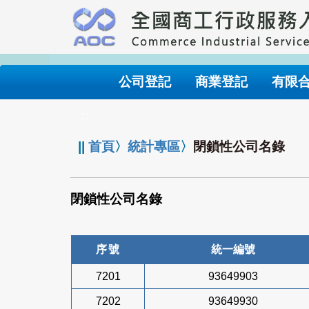
跳
到
主
要
內
公司登記
商業登記
有限
容
:::
||
首頁
〉
統計專區
〉
閉鎖性公司名錄
閉鎖性公司名錄
序號
統一編號
7201
93649903
7202
93649930