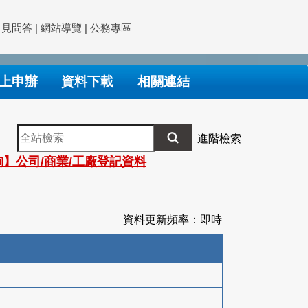
常見問答
|
網站導覽
|
公務專區
上申辦
資料下載
相關連結
全
進階檢索
站
】公司/商業/工廠登記資料
檢
索
資料更新頻率：即時