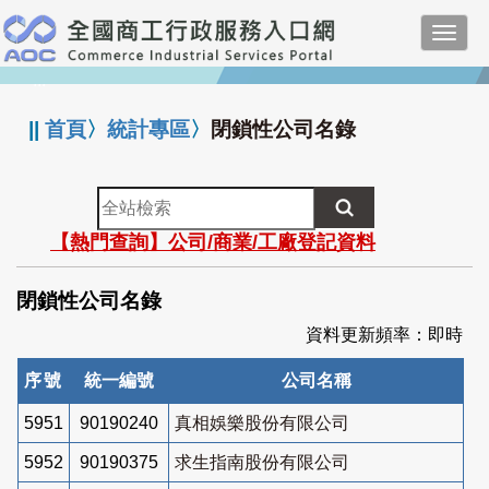
跳
Toggl
到
navig
主
:::
要
內
||
首頁
〉
統計專區
〉
閉鎖性公司名錄
容
全
站
【熱門查詢】公司/商業/工廠登記資料
檢
索
閉鎖性公司名錄
資料更新頻率：即時
序號
統一編號
公司名稱
5951
90190240
真相娛樂股份有限公司
5952
90190375
求生指南股份有限公司