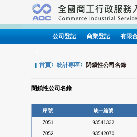
跳
到
主
要
內
公司登記
商業登記
有限
容
:::
||
首頁
〉
統計專區
〉
閉鎖性公司名錄
閉鎖性公司名錄
序號
統一編號
7051
93541332
7052
93542070