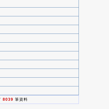
有
8039
筆資料