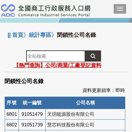
跳
Toggl
到
navig
主
:::
要
內
||
首頁
〉
統計專區
〉
閉鎖性公司名錄
容
全
站
【熱門查詢】公司/商業/工廠登記資料
檢
索
閉鎖性公司名錄
資料更新頻率：即時
序號
統一編號
公司名稱
6801
91051479
天玥能源股份有限公司
6802
91051739
慧芯科技股份有限公司