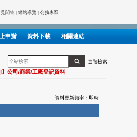
常見問答
|
網站導覽
|
公務專區
上申辦
資料下載
相關連結
全
進階檢索
站
】公司/商業/工廠登記資料
檢
索
資料更新頻率：即時