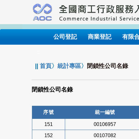
跳
到
主
要
內
公司登記
商業登記
有限
容
:::
||
首頁
〉
統計專區
〉
閉鎖性公司名錄
閉鎖性公司名錄
序號
統一編號
151
00106957
152
00107082