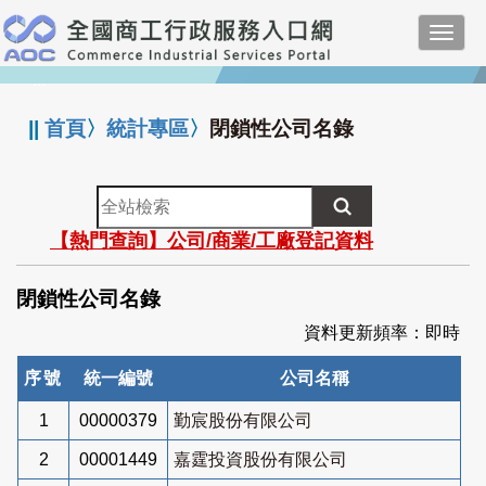
跳
Toggl
到
navig
主
:::
要
內
||
首頁
〉
統計專區
〉
閉鎖性公司名錄
容
全
站
【熱門查詢】公司/商業/工廠登記資料
檢
索
閉鎖性公司名錄
資料更新頻率：即時
序號
統一編號
公司名稱
1
00000379
勤宸股份有限公司
2
00001449
嘉霆投資股份有限公司