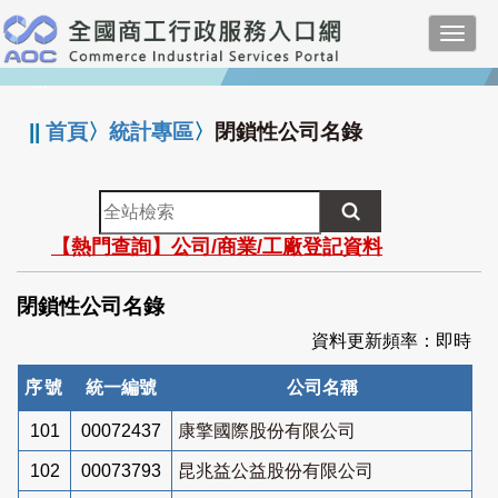
跳
Toggl
到
navig
主
:::
要
內
||
首頁
〉
統計專區
〉
閉鎖性公司名錄
容
全
站
【熱門查詢】公司/商業/工廠登記資料
檢
索
閉鎖性公司名錄
資料更新頻率：即時
序號
統一編號
公司名稱
101
00072437
康擎國際股份有限公司
102
00073793
昆兆益公益股份有限公司