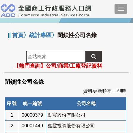
跳
Toggl
到
navig
主
:::
要
內
||
首頁
〉
統計專區
〉
閉鎖性公司名錄
容
全
站
【熱門查詢】公司/商業/工廠登記資料
檢
索
閉鎖性公司名錄
資料更新頻率：即時
序號
統一編號
公司名稱
1
00000379
勤宸股份有限公司
2
00001449
嘉霆投資股份有限公司