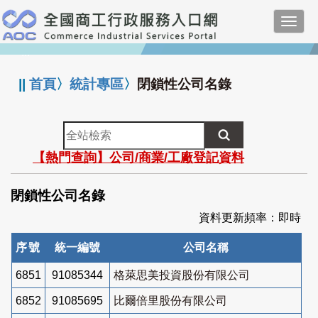
跳
Toggl
到
navig
主
:::
要
內
||
首頁
〉
統計專區
〉
閉鎖性公司名錄
容
全
站
【熱門查詢】公司/商業/工廠登記資料
檢
索
閉鎖性公司名錄
資料更新頻率：即時
序號
統一編號
公司名稱
6851
91085344
格萊思美投資股份有限公司
6852
91085695
比爾倍里股份有限公司