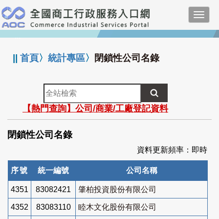
跳
Toggl
到
navig
主
:::
要
內
||
首頁
〉
統計專區
〉
閉鎖性公司名錄
容
全
站
【熱門查詢】公司/商業/工廠登記資料
檢
索
閉鎖性公司名錄
資料更新頻率：即時
序號
統一編號
公司名稱
4351
83082421
肇柏投資股份有限公司
4352
83083110
睦木文化股份有限公司