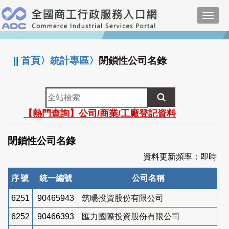
跳
Toggl
到
navig
主
:::
要
內
||
首頁
〉
統計專區
〉
閉鎖性公司名錄
容
全
站
【熱門查詢】公司/商業/工廠登記資料
檢
索
閉鎖性公司名錄
資料更新頻率：即時
序號
統一編號
公司名稱
6251
90465943
筑暘投資股份有限公司
6252
90466393
匯力國際投資股份有限公司