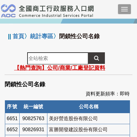
跳
Toggl
到
navig
主
:::
要
內
||
首頁
〉
統計專區
〉
閉鎖性公司名錄
容
全
站
【熱門查詢】公司/商業/工廠登記資料
檢
索
閉鎖性公司名錄
資料更新頻率：即時
序號
統一編號
公司名稱
6651
90825763
美好營造股份有限公司
6652
90826931
富勝開發建設股份有限公司