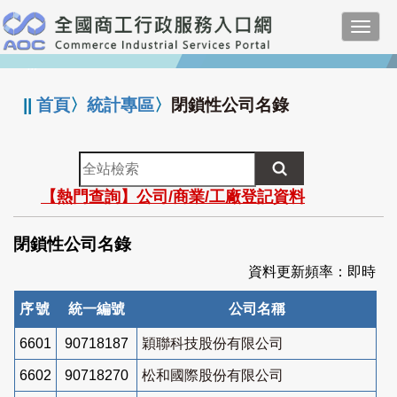
跳
Toggl
到
navig
主
:::
要
內
||
首頁
〉
統計專區
〉
閉鎖性公司名錄
容
全
站
【熱門查詢】公司/商業/工廠登記資料
檢
索
閉鎖性公司名錄
資料更新頻率：即時
序號
統一編號
公司名稱
6601
90718187
穎聯科技股份有限公司
6602
90718270
松和國際股份有限公司