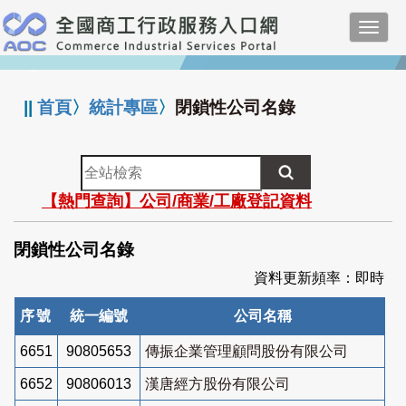
跳
Toggl
到
navig
主
:::
要
內
||
首頁
〉
統計專區
〉
閉鎖性公司名錄
容
全
站
【熱門查詢】公司/商業/工廠登記資料
檢
索
閉鎖性公司名錄
資料更新頻率：即時
序號
統一編號
公司名稱
6651
90805653
傳振企業管理顧問股份有限公司
6652
90806013
漢唐經方股份有限公司