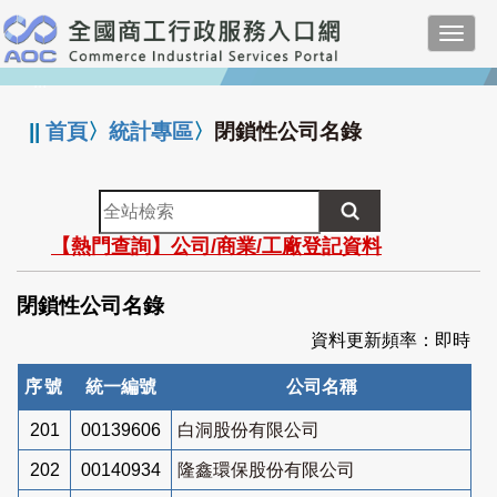
跳
Toggl
到
navig
主
:::
要
內
||
首頁
〉
統計專區
〉
閉鎖性公司名錄
容
全
站
【熱門查詢】公司/商業/工廠登記資料
檢
索
閉鎖性公司名錄
資料更新頻率：即時
序號
統一編號
公司名稱
201
00139606
白洞股份有限公司
202
00140934
隆鑫環保股份有限公司