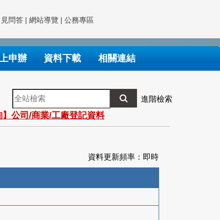
常見問答
|
網站導覽
|
公務專區
上申辦
資料下載
相關連結
全
進階檢索
站
】公司/商業/工廠登記資料
檢
索
資料更新頻率：即時