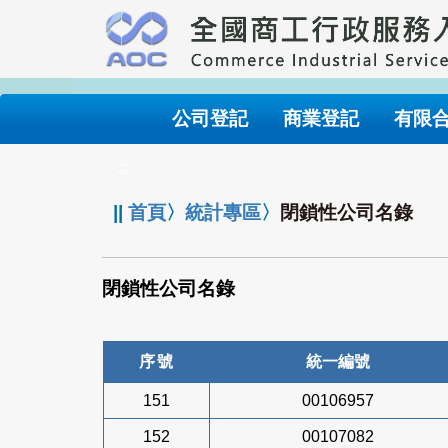
跳
到
主
要
內
公司登記
商業登記
有限
容
:::
||
首頁
〉
統計專區
〉
閉鎖性公司名錄
閉鎖性公司名錄
序號
統一編號
151
00106957
152
00107082