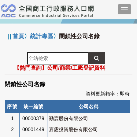
跳
Toggl
到
navig
主
:::
要
內
||
首頁
〉
統計專區
〉
閉鎖性公司名錄
容
全
站
【熱門查詢】公司/商業/工廠登記資料
檢
索
閉鎖性公司名錄
資料更新頻率：即時
序號
統一編號
公司名稱
1
00000379
勤宸股份有限公司
2
00001449
嘉霆投資股份有限公司