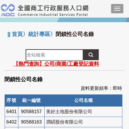
跳
Toggl
到
navig
主
:::
要
內
||
首頁
〉
統計專區
〉
閉鎖性公司名錄
容
全
站
【熱門查詢】公司/商業/工廠登記資料
檢
索
閉鎖性公司名錄
資料更新頻率：即時
序號
統一編號
公司名稱
6401
90588157
美好土地股份有限公司
6402
90588163
潤碩股份有限公司