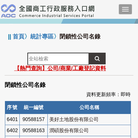
跳
Toggl
到
navig
主
:::
要
內
||
首頁
〉
統計專區
〉
閉鎖性公司名錄
容
全
站
【熱門查詢】公司/商業/工廠登記資料
檢
索
閉鎖性公司名錄
資料更新頻率：即時
序號
統一編號
公司名稱
6401
90588157
美好土地股份有限公司
6402
90588163
潤碩股份有限公司