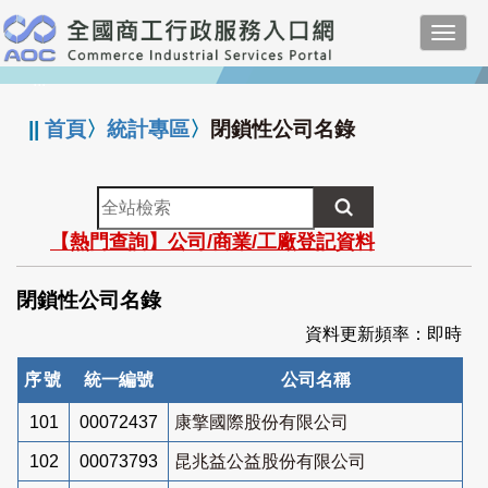
跳
Toggl
到
navig
主
:::
要
內
||
首頁
〉
統計專區
〉
閉鎖性公司名錄
容
全
站
【熱門查詢】公司/商業/工廠登記資料
檢
索
閉鎖性公司名錄
資料更新頻率：即時
序號
統一編號
公司名稱
101
00072437
康擎國際股份有限公司
102
00073793
昆兆益公益股份有限公司