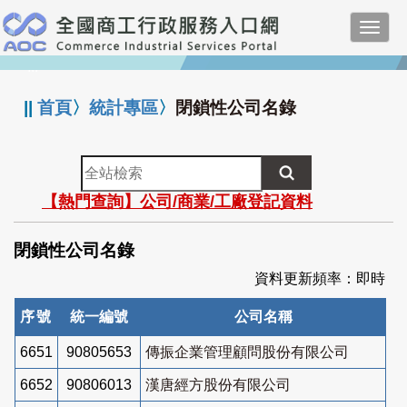
跳
Toggl
到
navig
主
:::
要
內
||
首頁
〉
統計專區
〉
閉鎖性公司名錄
容
全
站
【熱門查詢】公司/商業/工廠登記資料
檢
索
閉鎖性公司名錄
資料更新頻率：即時
序號
統一編號
公司名稱
6651
90805653
傳振企業管理顧問股份有限公司
6652
90806013
漢唐經方股份有限公司