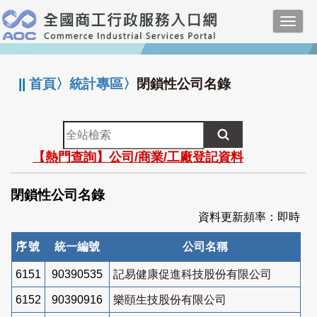
跳
Toggl
到
navig
主
:::
要
內
||
首頁
〉
統計專區
〉
閉鎖性公司名錄
容
全
站
【熱門查詢】公司/商業/工廠登記資料
檢
索
閉鎖性公司名錄
資料更新頻率：即時
序號
統一編號
公司名稱
6151
90390535
記易健康促進科技股份有限公司
6152
90390916
樂頤生技股份有限公司