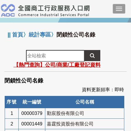
跳
Toggl
到
navig
主
:::
要
內
||
首頁
〉
統計專區
〉
閉鎖性公司名錄
容
全
站
【熱門查詢】公司/商業/工廠登記資料
檢
索
閉鎖性公司名錄
資料更新頻率：即時
序號
統一編號
公司名稱
1
00000379
勤宸股份有限公司
2
00001449
嘉霆投資股份有限公司