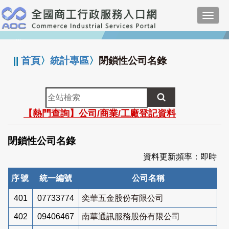
跳
Toggl
到
navig
主
:::
要
內
||
首頁
〉
統計專區
〉
閉鎖性公司名錄
容
全
站
【熱門查詢】公司/商業/工廠登記資料
檢
索
閉鎖性公司名錄
資料更新頻率：即時
序號
統一編號
公司名稱
401
07733774
奕華五金股份有限公司
402
09406467
南華通訊服務股份有限公司