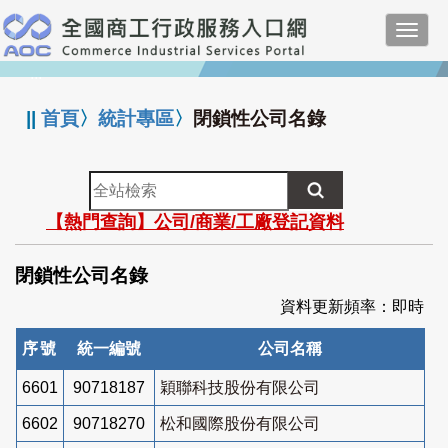
跳
Toggl
到
navig
主
:::
要
內
||
首頁
〉
統計專區
〉
閉鎖性公司名錄
容
全
站
【熱門查詢】公司/商業/工廠登記資料
檢
索
閉鎖性公司名錄
資料更新頻率：即時
序號
統一編號
公司名稱
6601
90718187
穎聯科技股份有限公司
6602
90718270
松和國際股份有限公司