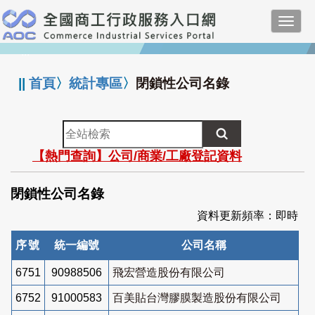
跳
Toggl
到
navig
主
:::
要
內
||
首頁
〉
統計專區
〉
閉鎖性公司名錄
容
全
站
【熱門查詢】公司/商業/工廠登記資料
檢
索
閉鎖性公司名錄
資料更新頻率：即時
序號
統一編號
公司名稱
6751
90988506
飛宏營造股份有限公司
6752
91000583
百美貼台灣膠膜製造股份有限公司