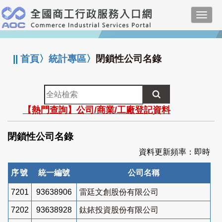
跳
Toggl
到
navig
主
:::
要
內
||
首頁
〉
統計專區
〉
閉鎖性公司名錄
容
全
站
【熱門查詢】公司/商業/工廠登記資料
檢
索
閉鎖性公司名錄
資料更新頻率：即時
序號
統一編號
公司名稱
7201
93638906
雷廷文創股份有限公司
7202
93638928
鈦銥投資股份有限公司