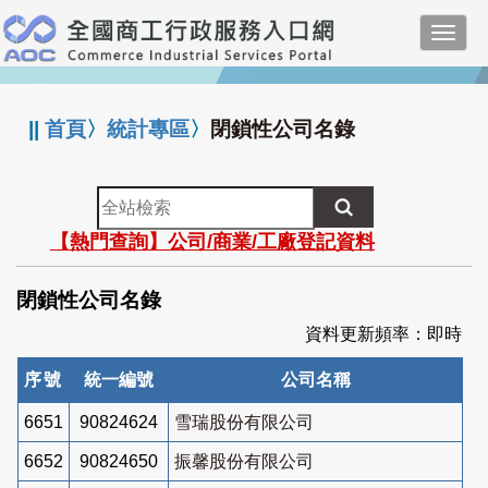
跳
Toggl
到
navig
主
:::
要
內
||
首頁
〉
統計專區
〉
閉鎖性公司名錄
容
全
站
【熱門查詢】公司/商業/工廠登記資料
檢
索
閉鎖性公司名錄
資料更新頻率：即時
序號
統一編號
公司名稱
6651
90824624
雪瑞股份有限公司
6652
90824650
振馨股份有限公司