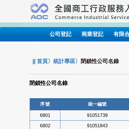
跳
到
主
要
內
公司登記
商業登記
有限
容
:::
||
首頁
〉
統計專區
〉
閉鎖性公司名錄
閉鎖性公司名錄
序號
統一編號
6801
91051739
6802
91051843