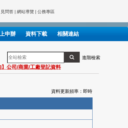
常見問答
|
網站導覽
|
公務專區
上申辦
資料下載
相關連結
全
進階檢索
站
】公司/商業/工廠登記資料
檢
索
資料更新頻率：即時