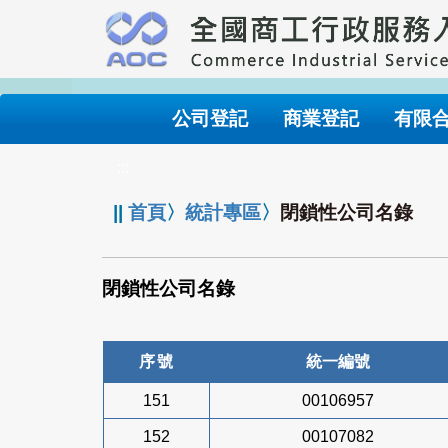
跳
到
主
要
內
公司登記
商業登記
有限
容
:::
||
首頁
〉
統計專區
〉
閉鎖性公司名錄
閉鎖性公司名錄
序號
統一編號
151
00106957
152
00107082