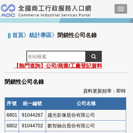
跳
Toggl
到
navig
主
:::
要
內
||
首頁
〉
統計專區
〉
閉鎖性公司名錄
容
全
站
【熱門查詢】公司/商業/工廠登記資料
檢
索
閉鎖性公司名錄
資料更新頻率：即時
序號
統一編號
公司名稱
6801
91044267
趨光影像股份有限公司
6802
91044702
數智融合股份有限公司