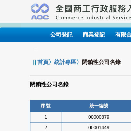
跳
到
主
要
內
公司登記
商業登記
有限
容
:::
||
首頁
〉
統計專區
〉
閉鎖性公司名錄
閉鎖性公司名錄
序號
統一編號
1
00000379
2
00001449