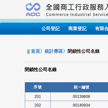
跳
到
主
要
內
公司登記
商業登記
有限
容
:::
||
首頁
〉
統計專區
〉
閉鎖性公司名錄
閉鎖性公司名錄
序號
統一編號
201
00139606
202
00140934