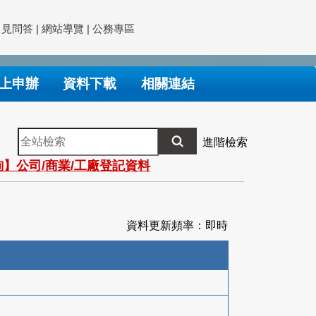
常見問答
|
網站導覽
|
公務專區
上申辦
資料下載
相關連結
全
進階檢索
站
】公司/商業/工廠登記資料
檢
索
資料更新頻率：即時