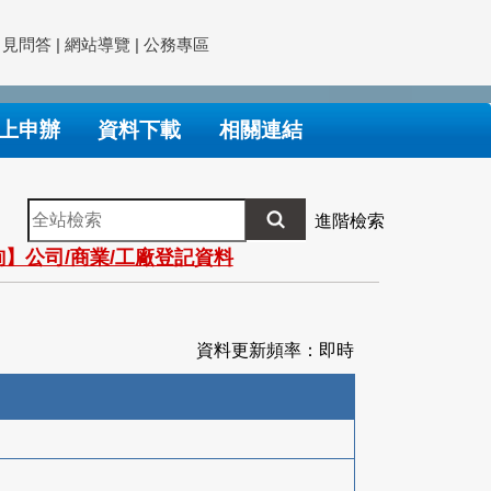
常見問答
|
網站導覽
|
公務專區
上申辦
資料下載
相關連結
全
進階檢索
站
】公司/商業/工廠登記資料
檢
索
資料更新頻率：即時