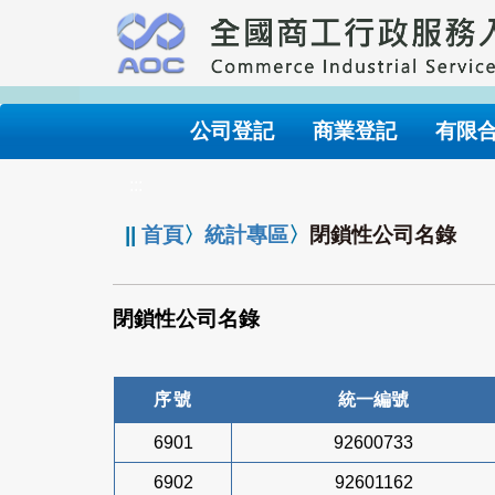
跳
到
主
要
內
公司登記
商業登記
有限
容
:::
||
首頁
〉
統計專區
〉
閉鎖性公司名錄
閉鎖性公司名錄
序號
統一編號
6901
92600733
6902
92601162