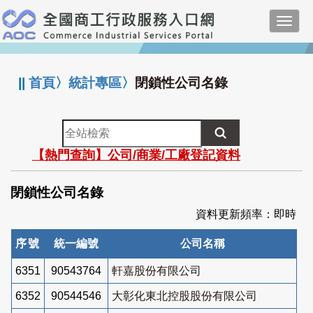
跳
Toggl
到
navig
主
:::
要
內
||
首頁
〉
統計專區
〉
閉鎖性公司名錄
容
全
站
【熱門查詢】公司/商業/工廠登記資料
檢
索
閉鎖性公司名錄
資料更新頻率：即時
序號
統一編號
公司名稱
6351
90543764
軒嘉股份有限公司
6352
90544546
大彰化東北控股股份有限公司