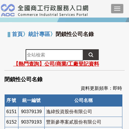
跳
Toggl
到
navig
主
:::
要
內
||
首頁
〉
統計專區
〉
閉鎖性公司名錄
容
全
站
【熱門查詢】公司/商業/工廠登記資料
檢
索
閉鎖性公司名錄
資料更新頻率：即時
序號
統一編號
公司名稱
6151
90379139
逸緯投資股份有限公司
6152
90379193
豐新參專案貳股份有限公司