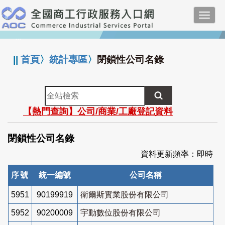
跳
Toggl
到
navig
主
:::
要
內
||
首頁
〉
統計專區
〉
閉鎖性公司名錄
容
全
站
【熱門查詢】公司/商業/工廠登記資料
檢
索
閉鎖性公司名錄
資料更新頻率：即時
序號
統一編號
公司名稱
5951
90199919
衛爾斯實業股份有限公司
5952
90200009
宇動數位股份有限公司