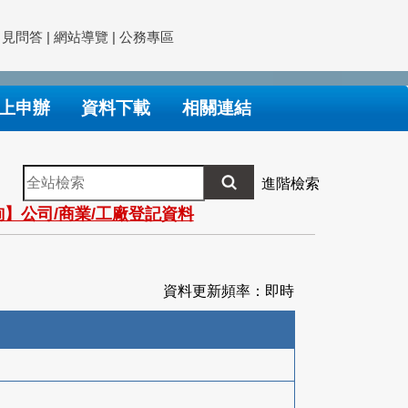
常見問答
|
網站導覽
|
公務專區
上申辦
資料下載
相關連結
全
進階檢索
站
】公司/商業/工廠登記資料
檢
索
資料更新頻率：即時