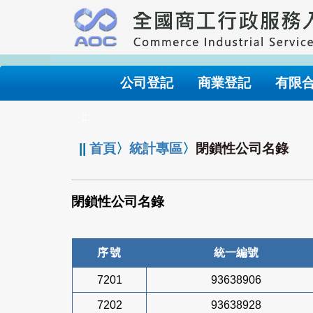
跳
到
主
要
內
公司登記
商業登記
有限
容
:::
||
首頁
〉
統計專區
〉
閉鎖性公司名錄
閉鎖性公司名錄
序號
統一編號
7201
93638906
7202
93638928