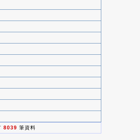
有
8039
筆資料