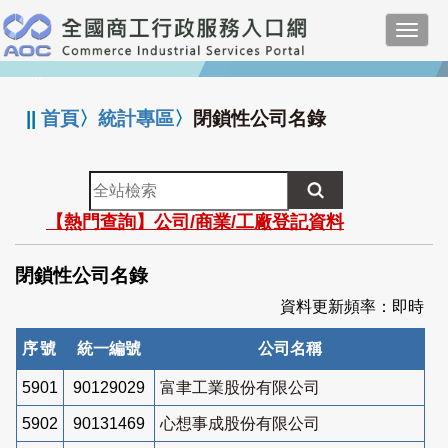
跳
Toggl
到
navig
主
:::
要
內
||
首頁
〉
統計專區
〉
閉鎖性公司名錄
容
全
站
【熱門查詢】公司/商業/工廠登記資料
檢
索
閉鎖性公司名錄
資料更新頻率：即時
序號
統一編號
公司名稱
5901
90129029
富聿工業股份有限公司
5902
90131469
心想事成股份有限公司