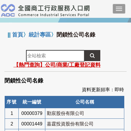
跳
Toggl
到
navig
主
:::
要
內
||
首頁
〉
統計專區
〉
閉鎖性公司名錄
容
全
站
【熱門查詢】公司/商業/工廠登記資料
檢
索
閉鎖性公司名錄
資料更新頻率：即時
序號
統一編號
公司名稱
1
00000379
勤宸股份有限公司
2
00001449
嘉霆投資股份有限公司