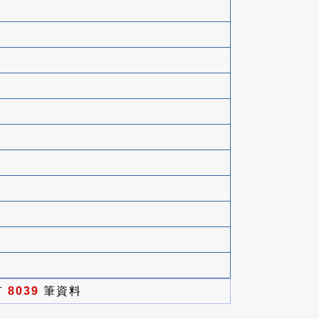
有
8039
筆資料