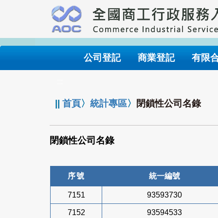
跳
到
主
要
內
公司登記
商業登記
有限
容
:::
||
首頁
〉
統計專區
〉
閉鎖性公司名錄
閉鎖性公司名錄
序號
統一編號
7151
93593730
7152
93594533