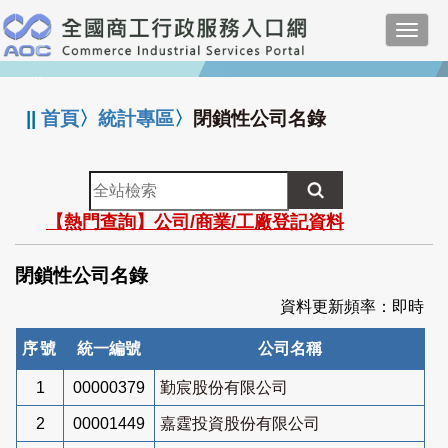
跳
Toggl
到
navig
主
:::
要
內
||
首頁
〉
統計專區
〉
閉鎖性公司名錄
容
全
站
【熱門查詢】公司/商業/工廠登記資料
檢
索
閉鎖性公司名錄
資料更新頻率：即時
序號
統一編號
公司名稱
1
00000379
勤宸股份有限公司
2
00001449
嘉霆投資股份有限公司