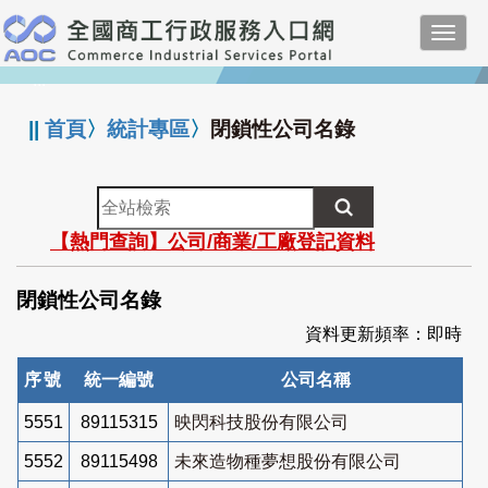
跳
Toggl
到
navig
主
:::
要
內
||
首頁
〉
統計專區
〉
閉鎖性公司名錄
容
全
站
【熱門查詢】公司/商業/工廠登記資料
檢
索
閉鎖性公司名錄
資料更新頻率：即時
序號
統一編號
公司名稱
5551
89115315
映閃科技股份有限公司
5552
89115498
未來造物種夢想股份有限公司