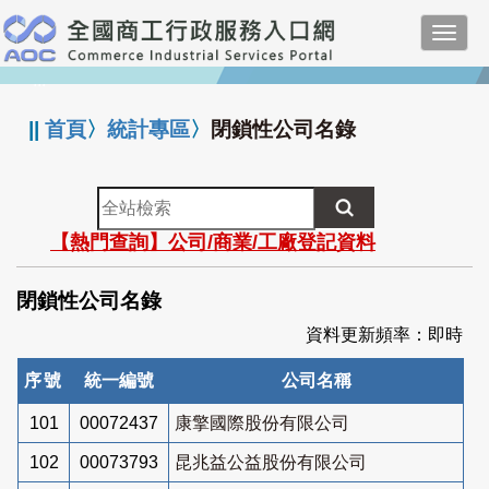
跳
Toggl
到
navig
主
:::
要
內
||
首頁
〉
統計專區
〉
閉鎖性公司名錄
容
全
站
【熱門查詢】公司/商業/工廠登記資料
檢
索
閉鎖性公司名錄
資料更新頻率：即時
序號
統一編號
公司名稱
101
00072437
康擎國際股份有限公司
102
00073793
昆兆益公益股份有限公司