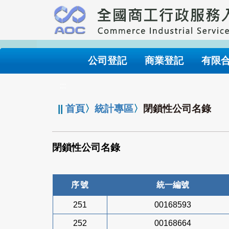
跳
到
主
要
內
公司登記
商業登記
有限
容
:::
||
首頁
〉
統計專區
〉
閉鎖性公司名錄
閉鎖性公司名錄
序號
統一編號
251
00168593
252
00168664