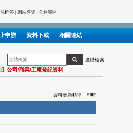
常見問答
|
網站導覽
|
公務專區
上申辦
資料下載
相關連結
全
進階檢索
站
】公司/商業/工廠登記資料
檢
索
資料更新頻率：即時