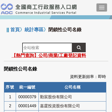
跳
Toggl
到
navig
主
:::
要
內
||
首頁
〉
統計專區
〉
閉鎖性公司名錄
容
全
站
【熱門查詢】公司/商業/工廠登記資料
檢
索
閉鎖性公司名錄
資料更新頻率：即時
序號
統一編號
公司名稱
1
00000379
勤宸股份有限公司
2
00001449
嘉霆投資股份有限公司