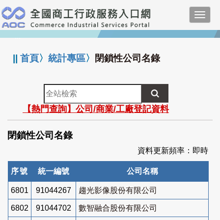
跳
Toggl
到
navig
主
:::
要
內
||
首頁
〉
統計專區
〉
閉鎖性公司名錄
容
全
站
【熱門查詢】公司/商業/工廠登記資料
檢
索
閉鎖性公司名錄
資料更新頻率：即時
序號
統一編號
公司名稱
6801
91044267
趨光影像股份有限公司
6802
91044702
數智融合股份有限公司